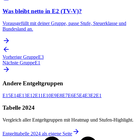
Was bleibt netto in E2 (TV-V)?
Vorausgefüllt mit deiner Gruppe, passe Stufe, Steuerklasse und
Bundesland an.
Vorherige Gruppe
E3
Nächste Gruppe
E1
Andere Entgeltgruppen
E15
E14
E13
E12
E11
E10
E9
E8
E7
E6
E5
E4
E3
E2
E1
Tabelle 2024
Vergleich aller Entgeltgruppen mit Heatmap und Stufen-Highlight.
Entgelttabelle 2024 als eigene Seite