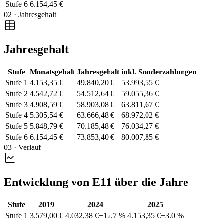
Stufe
6
6.154,45 €
02 · Jahresgehalt
Jahresgehalt
Stufe
Monatsgehalt
Jahresgehalt
inkl. Sonderzahlungen
Stufe
1
4.153,35 €
49.840,20 €
53.993,55 €
Stufe
2
4.542,72 €
54.512,64 €
59.055,36 €
Stufe
3
4.908,59 €
58.903,08 €
63.811,67 €
Stufe
4
5.305,54 €
63.666,48 €
68.972,02 €
Stufe
5
5.848,79 €
70.185,48 €
76.034,27 €
Stufe
6
6.154,45 €
73.853,40 €
80.007,85 €
03 · Verlauf
Entwicklung von E11 über die Jahre
Stufe
2019
2024
2025
Stufe
1
3.579,00 €
4.032,38 €
+
12.7
%
4.153,35 €
+
3.0
%