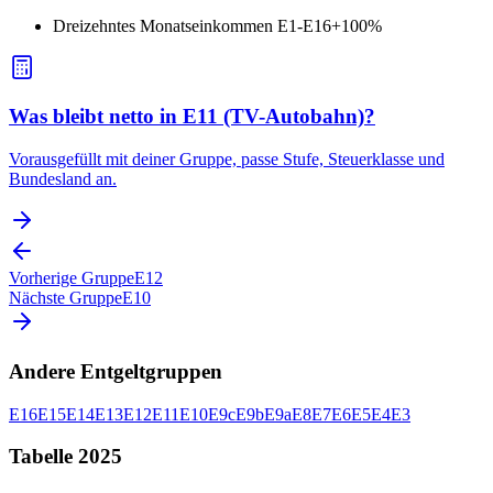
Dreizehntes Monatseinkommen E1-E16
+
100
%
Was bleibt netto in E11 (TV-Autobahn)?
Vorausgefüllt mit deiner Gruppe, passe Stufe, Steuerklasse und
Bundesland an.
Vorherige Gruppe
E12
Nächste Gruppe
E10
Andere Entgeltgruppen
E16
E15
E14
E13
E12
E11
E10
E9c
E9b
E9a
E8
E7
E6
E5
E4
E3
Tabelle 2025