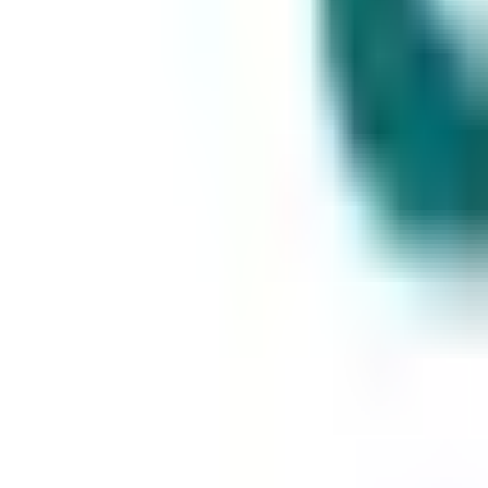
Job posten
Alle Jobs
Für Bewerbende
Anmelden
de
Switch language
Registrieren