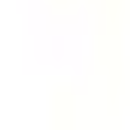
Job posten
Alle Jobs
Für Bewerbende
Anmelden
de
Switch language
Registrieren