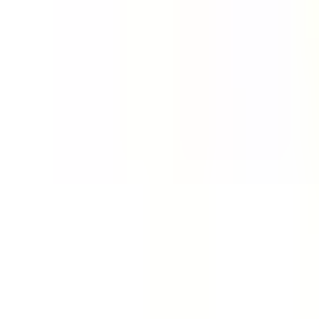
Job posten
Alle Jobs
Für Bewerbende
Anmelden
de
Switch language
Registrieren