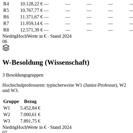
R4
10.128,22 €
—
—
—
—
R5
10.767,77 €
—
—
—
—
R6
11.371,67 €
—
—
—
—
R7
11.959,14 €
—
—
—
—
R8
12.571,39 €
—
—
—
—
Niedrig
Hoch
Werte in € · Stand 2024
06
W-Besoldung (Wissenschaft)
3 Besoldungsgruppen
Hochschulprofessuren: typischerweise W1 (Junior-Professur), W2
und W3.
Gruppe
Bezug
W1
5.452,84 €
W2
7.000,61 €
W3
7.891,75 €
Niedrig
Hoch
Werte in € · Stand 2024
07