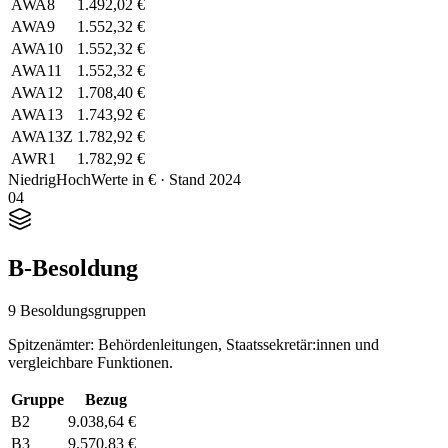
AWA8
1.492,02 €
AWA9
1.552,32 €
AWA10
1.552,32 €
AWA11
1.552,32 €
AWA12
1.708,40 €
AWA13
1.743,92 €
AWA13Z
1.782,92 €
AWR1
1.782,92 €
Niedrig
Hoch
Werte in € · Stand 2024
04
B-Besoldung
9 Besoldungsgruppen
Spitzenämter: Behördenleitungen, Staatssekretär:innen und
vergleichbare Funktionen.
Gruppe
Bezug
B2
9.038,64 €
B3
9.570,83 €