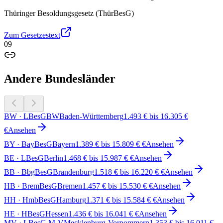
Thüringer Besoldungsgesetz (ThürBesG)
Zum Gesetzestext
09
Andere Bundesländer
BW
·
LBesGBW
Baden-Württemberg
1.493 € bis 16.305 €
€
Ansehen
BY
·
BayBesG
Bayern
1.389 € bis 15.809 € €
Ansehen
BE
·
LBesG
Berlin
1.468 € bis 15.987 € €
Ansehen
BB
·
BbgBesG
Brandenburg
1.518 € bis 16.220 € €
Ansehen
HB
·
BremBesG
Bremen
1.457 € bis 15.530 € €
Ansehen
HH
·
HmbBesG
Hamburg
1.371 € bis 15.584 € €
Ansehen
HE
·
HBesG
Hessen
1.436 € bis 16.041 € €
Ansehen
MV
·
LBesG M-V
Mecklenburg-Vorpommern
1.353 € bis 16.011 €