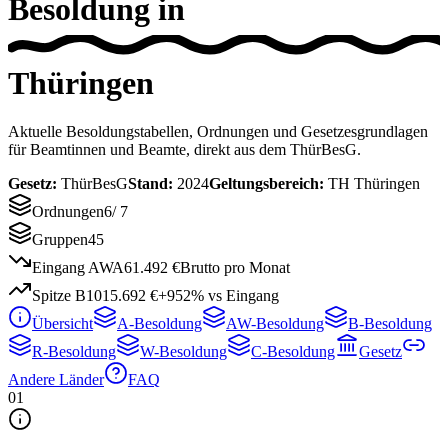
Besoldung in
Thüringen
Aktuelle Besoldungstabellen, Ordnungen und Gesetzesgrundlagen
für Beamtinnen und Beamte, direkt aus dem ThürBesG.
Gesetz:
ThürBesG
Stand:
2024
Geltungsbereich:
TH
Thüringen
Ordnungen
6
/
7
Gruppen
45
Eingang AWA6
1.492 €
Brutto pro Monat
Spitze B10
15.692 €
+952% vs Eingang
Übersicht
A-Besoldung
AW-Besoldung
B-Besoldung
R-Besoldung
W-Besoldung
C-Besoldung
Gesetz
Andere Länder
FAQ
01