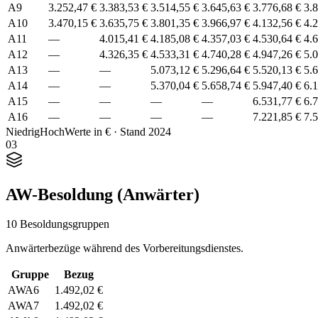
A9
3.252,47 €
3.383,53 €
3.514,55 €
3.645,63 €
3.776,68 €
3.
A10
3.470,15 €
3.635,75 €
3.801,35 €
3.966,97 €
4.132,56 €
4.
A11
—
4.015,41 €
4.185,08 €
4.357,03 €
4.530,64 €
4.
A12
—
4.326,35 €
4.533,31 €
4.740,28 €
4.947,26 €
5.
A13
—
—
5.073,12 €
5.296,64 €
5.520,13 €
5.
A14
—
—
5.370,04 €
5.658,74 €
5.947,40 €
6.
A15
—
—
—
—
6.531,77 €
6.
A16
—
—
—
—
7.221,85 €
7.
Niedrig
Hoch
Werte in € · Stand 2024
03
AW-Besoldung (Anwärter)
10 Besoldungsgruppen
Anwärterbezüge während des Vorbereitungsdienstes.
Gruppe
Bezug
AWA6
1.492,02 €
AWA7
1.492,02 €