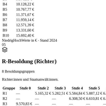
B4
10.128,22 €
B5
10.767,77 €
B6
11.371,67 €
B7
11.959,14 €
B8
12.571,39 €
B9
13.331,60 €
B10
15.692,40 €
Niedrig
Hoch
Werte in € · Stand 2024
05
R-Besoldung (Richter)
8 Besoldungsgruppen
Richter:innen und Staatsanwält:innen.
Gruppe
Stufe 0
Stufe 2
Stufe 3
Stufe 4
Stufe 5
R1
—
5.165,32 €
5.282,51 €
5.584,84 €
5.887,12 €
6
R2
—
—
—
6.308,50 €
6.610,81 €
6
R3
9.570,83 €
—
—
—
—