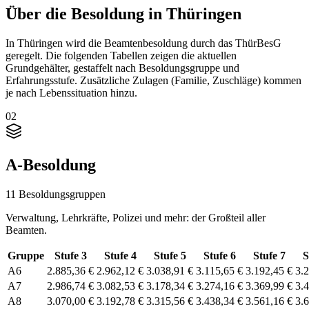
Über die Besoldung in Thüringen
In Thüringen wird die Beamtenbesoldung durch das ThürBesG
geregelt. Die folgenden Tabellen zeigen die aktuellen
Grundgehälter, gestaffelt nach Besoldungsgruppe und
Erfahrungsstufe. Zusätzliche Zulagen (Familie, Zuschläge) kommen
je nach Lebenssituation hinzu.
02
A-Besoldung
11 Besoldungsgruppen
Verwaltung, Lehrkräfte, Polizei und mehr: der Großteil aller
Beamten.
Gruppe
Stufe 3
Stufe 4
Stufe 5
Stufe 6
Stufe 7
S
A6
2.885,36 €
2.962,12 €
3.038,91 €
3.115,65 €
3.192,45 €
3.
A7
2.986,74 €
3.082,53 €
3.178,34 €
3.274,16 €
3.369,99 €
3.
A8
3.070,00 €
3.192,78 €
3.315,56 €
3.438,34 €
3.561,16 €
3.