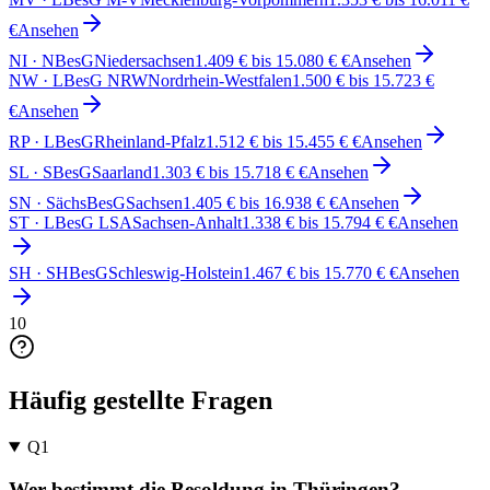
€
Ansehen
NI
·
NBesG
Niedersachsen
1.409 € bis 15.080 € €
Ansehen
NW
·
LBesG NRW
Nordrhein-Westfalen
1.500 € bis 15.723 €
€
Ansehen
RP
·
LBesG
Rheinland-Pfalz
1.512 € bis 15.455 € €
Ansehen
SL
·
SBesG
Saarland
1.303 € bis 15.718 € €
Ansehen
SN
·
SächsBesG
Sachsen
1.405 € bis 16.938 € €
Ansehen
ST
·
LBesG LSA
Sachsen-Anhalt
1.338 € bis 15.794 € €
Ansehen
SH
·
SHBesG
Schleswig-Holstein
1.467 € bis 15.770 € €
Ansehen
10
Häufig gestellte Fragen
Q
1
Wer bestimmt die Besoldung in Thüringen?