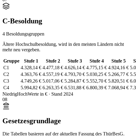
C-Besoldung
4 Besoldungsgruppen
Ältere Hochschulbesoldung, wird in den meisten Ländern nicht
mehr neu vergeben.
Gruppe
Stufe 1
Stufe 2
Stufe 3
Stufe 4
Stufe 5
S
C1
4.328,14 €
4.477,18 €
4.626,14 €
4.775,15 €
4.924,16 €
5.
C2
4.363,76 €
4.557,19 €
4.793,70 €
5.030,25 €
5.266,77 €
5.
C3
4.749,26 €
5.017,06 €
5.284,87 €
5.552,70 €
5.820,51 €
6.
C4
5.994,82 €
6.263,35 €
6.531,88 €
6.800,39 €
7.068,94 €
7.
Niedrig
Hoch
Werte in € · Stand 2024
08
Gesetzesgrundlage
Die Tabellen basieren auf der aktuellen Fassung des ThürBesG.